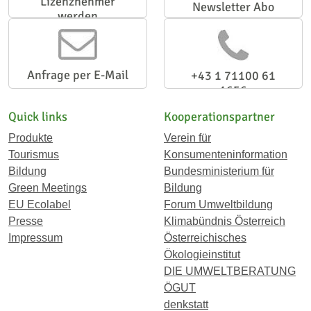
Lizenznehmer
Newsletter Abo
werden
Anfrage per E-Mail
+43 1 71100 61
1656
Quick links
Kooperationspartner
Produkte
Verein für
Tourismus
Konsumenteninformation
Bildung
Bundesministerium für
Green Meetings
Bildung
EU Ecolabel
Forum Umweltbildung
Presse
Klimabündnis Österreich
Impressum
Österreichisches
Ökologieinstitut
DIE UMWELTBERATUNG
ÖGUT
denkstatt