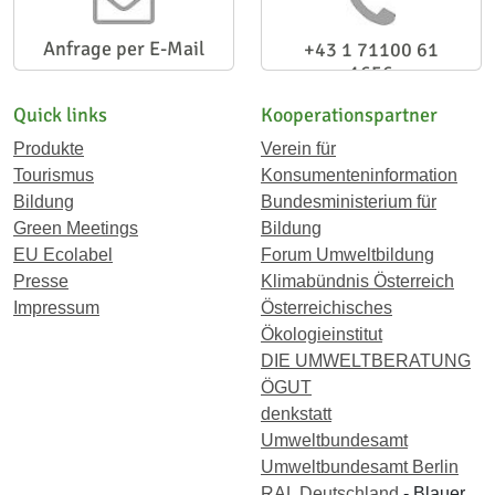
Anfrage per E-Mail
+43 1 71100 61
1656
Quick links
Kooperationspartner
Produkte
Verein für
Tourismus
Konsumenteninformation
Bildung
Bundesministerium für
Green Meetings
Bildung
EU Ecolabel
Forum Umweltbildung
Presse
Klimabündnis Österreich
Impressum
Österreichisches
Ökologieinstitut
DIE UMWELTBERATUNG
ÖGUT
denkstatt
Umweltbundesamt
Umweltbundesamt Berlin
RAL Deutschland
- Blauer