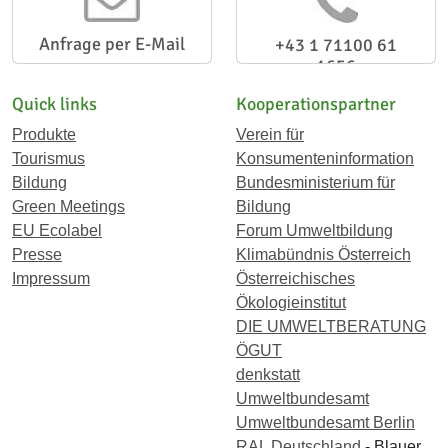
Anfrage per E-Mail
+43 1 71100 61
1656
Quick links
Kooperationspartner
Produkte
Verein für
Tourismus
Konsumenteninformation
Bildung
Bundesministerium für
Green Meetings
Bildung
EU Ecolabel
Forum Umweltbildung
Presse
Klimabündnis Österreich
Impressum
Österreichisches
Ökologieinstitut
DIE UMWELTBERATUNG
ÖGUT
denkstatt
Umweltbundesamt
Umweltbundesamt Berlin
RAL Deutschland
- Blauer