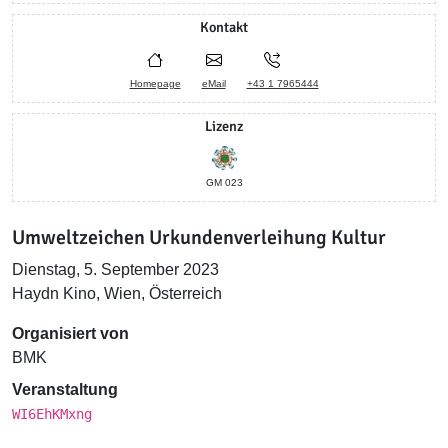
Kontakt
Homepage
eMail
+43 1 7965444
Lizenz
GM 023
Umweltzeichen Urkundenverleihung Kultur
Dienstag, 5. September 2023
Haydn Kino, Wien, Österreich
Organisiert von
BMK
Veranstaltung
WI6EhKMxng