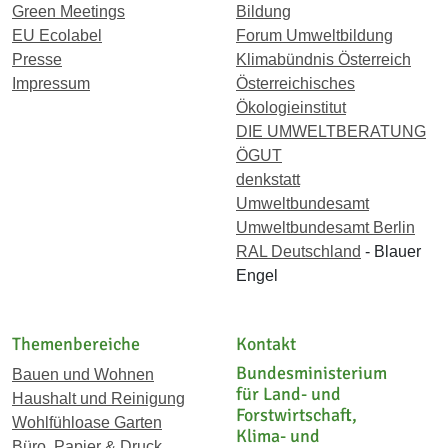
Green Meetings
Bildung
EU Ecolabel
Forum Umweltbildung
Presse
Klimabündnis Österreich
Impressum
Österreichisches
Ökologieinstitut
DIE UMWELTBERATUNG
ÖGUT
denkstatt
Umweltbundesamt
Umweltbundesamt Berlin
RAL Deutschland
- Blauer
Engel
Themenbereiche
Kontakt
Bundesministerium
Bauen und Wohnen
für Land- und
Haushalt und Reinigung
Forstwirtschaft,
Wohlfühloase Garten
Klima- und
Büro, Papier & Druck