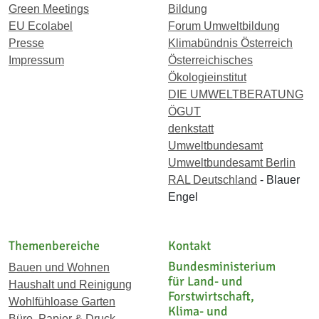
Green Meetings
Bildung
EU Ecolabel
Forum Umweltbildung
Presse
Klimabündnis Österreich
Impressum
Österreichisches
Ökologieinstitut
DIE UMWELTBERATUNG
ÖGUT
denkstatt
Umweltbundesamt
Umweltbundesamt Berlin
RAL Deutschland
- Blauer
Engel
Themenbereiche
Kontakt
Bundesministerium
Bauen und Wohnen
für Land- und
Haushalt und Reinigung
Forstwirtschaft,
Wohlfühloase Garten
Klima- und
Büro, Papier & Druck