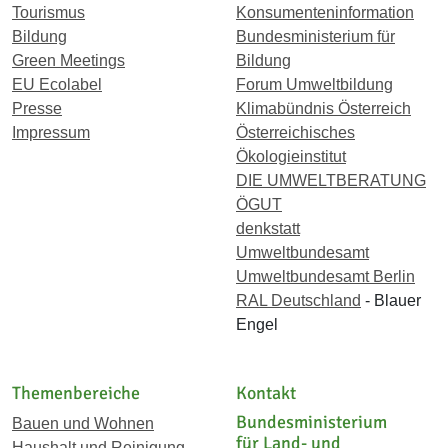
Tourismus
Konsumenteninformation
Bildung
Bundesministerium für
Green Meetings
Bildung
EU Ecolabel
Forum Umweltbildung
Presse
Klimabündnis Österreich
Impressum
Österreichisches
Ökologieinstitut
DIE UMWELTBERATUNG
ÖGUT
denkstatt
Umweltbundesamt
Umweltbundesamt Berlin
RAL Deutschland
- Blauer
Engel
Themenbereiche
Kontakt
Bundesministerium
Bauen und Wohnen
für Land- und
Haushalt und Reinigung