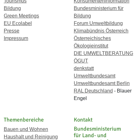
Tourismus
Konsumenteninformation
Bildung
Bundesministerium für
Green Meetings
Bildung
EU Ecolabel
Forum Umweltbildung
Presse
Klimabündnis Österreich
Impressum
Österreichisches
Ökologieinstitut
DIE UMWELTBERATUNG
ÖGUT
denkstatt
Umweltbundesamt
Umweltbundesamt Berlin
RAL Deutschland
- Blauer
Engel
Themenbereiche
Kontakt
Bundesministerium
Bauen und Wohnen
für Land- und
Haushalt und Reinigung