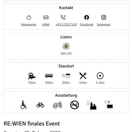
Kontakt
Homepage
eMail
+43 1 5227143
Facebook
Instagram
Lizenz
GM 135
Standort
700m
350m
300m
100m
2.2km
Ausstattung
RE:WIEN finales Event