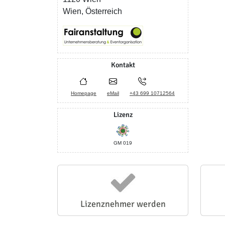
Wien, Österreich
Kontakt
Homepage
eMail
+43 699 10712564
Lizenz
GM 019
Lizenznehmer werden