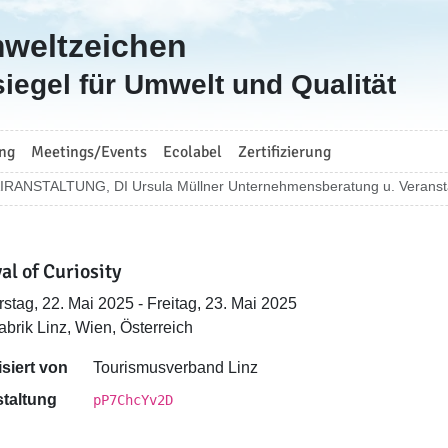
mweltzeichen
iegel für Umwelt und Qualität
ng
Meetings/Events
Ecolabel
Zertifizierung
IRANSTALTUNG, DI Ursula Müllner Unternehmensberatung u. Veransta
al of Curiosity
stag, 22. Mai 2025 - Freitag, 23. Mai 2025
abrik Linz, Wien, Österreich
siert von
Tourismusverband Linz
taltung
pP7ChcYv2D