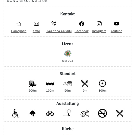
Kontakt
Homepage
eMail
+43 5574 413303
Facebook
Instagram
Youtube
Lizenz
GM 003
Standort
200m
100m
50m
0m
300m
Ausstattung
Küche