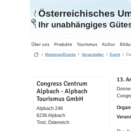
Österreichisches U
Zur Startseite
Ihr unabhängiges Gütes
Über uns
Produkte
Tourismus
Kultur
Bildu
Meetings/Events
Veranstalter
Event
Co
13. A
Congress Centrum
Donner
Alpbach - Alpbach
Congre
Tourismus GmbH
Organi
Alpbach 246
6236 Alpbach
Verans
Tirol, Österreich