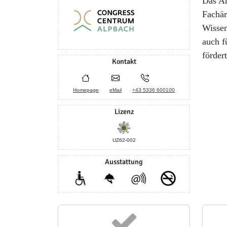
Das An
Fachär
Wissen
auch f
fördert
Kontakt
Homepage
eMail
+43 5336 600100
Lizenz
UZ62-002
Ausstattung