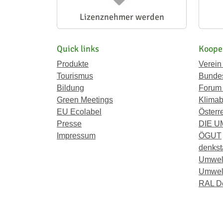
Lizenznehmer werden
Quick links
Koope
Produkte
Verein
Tourismus
Bundes
Bildung
Forum
Green Meetings
Klimab
EU Ecolabel
Österr
Presse
DIE 
Impressum
ÖGUT
denkst
Umwel
Umwelt
RAL D