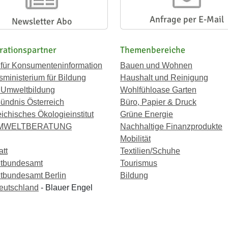
Anfrage per E-Mail
Newsletter Abo
rationspartner
Themenbereiche
 für Konsumenteninformation
Bauen und Wohnen
ministerium für Bildung
Haushalt und Reinigung
 Umweltbildung
Wohlfühloase Garten
ündnis Österreich
Büro, Papier & Druck
eichisches Ökologieinstitut
Grüne Energie
UMWELTBERATUNG
Nachhaltige Finanzprodukte
Mobilität
att
Textilien/Schuhe
tbundesamt
Tourismus
bundesamt Berlin
Bildung
eutschland
- Blauer Engel