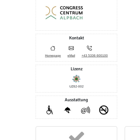
Kontakt
Homepage
eMail
+43 5336 600100
Lizenz
UZ62-002
Ausstattung