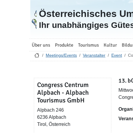
Österreichisches U
Zur Startseite
Ihr unabhängiges Gütes
Über uns
Produkte
Tourismus
Kultur
Bildu
Meetings/Events
Veranstalter
Event
Co
13. b
Congress Centrum
Mittwo
Alpbach - Alpbach
Congre
Tourismus GmbH
Organi
Alpbach 246
6236 Alpbach
Verans
Tirol, Österreich