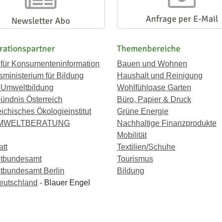
Anfrage per E-Mail
Newsletter Abo
rationspartner
Themenbereiche
 für Konsumenteninformation
Bauen und Wohnen
ministerium für Bildung
Haushalt und Reinigung
 Umweltbildung
Wohlfühloase Garten
ündnis Österreich
Büro, Papier & Druck
eichisches Ökologieinstitut
Grüne Energie
UMWELTBERATUNG
Nachhaltige Finanzprodukte
Mobilität
att
Textilien/Schuhe
tbundesamt
Tourismus
bundesamt Berlin
Bildung
eutschland
- Blauer Engel