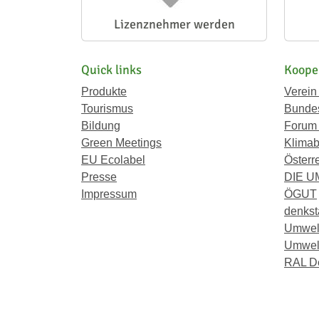
Lizenznehmer werden
Quick links
Koope
Produkte
Verein
Tourismus
Bundes
Bildung
Forum
Green Meetings
Klimab
EU Ecolabel
Österr
Presse
DIE 
Impressum
ÖGUT
denkst
Umwel
Umwelt
RAL D