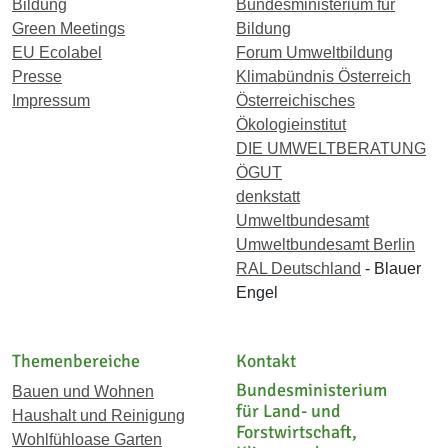
Bildung
Bundesministerium für
Green Meetings
Bildung
EU Ecolabel
Forum Umweltbildung
Presse
Klimabündnis Österreich
Impressum
Österreichisches
Ökologieinstitut
DIE UMWELTBERATUNG
ÖGUT
denkstatt
Umweltbundesamt
Umweltbundesamt Berlin
RAL Deutschland
- Blauer
Engel
Themenbereiche
Kontakt
Bundesministerium
Bauen und Wohnen
für Land- und
Haushalt und Reinigung
Forstwirtschaft,
Wohlfühloase Garten