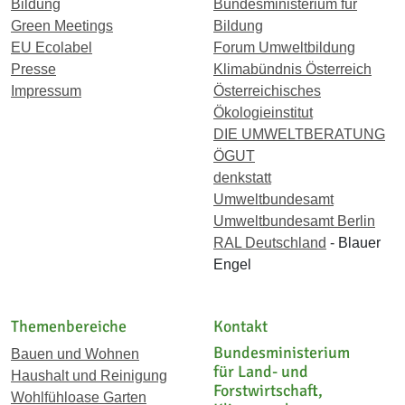
Bildung
Bundesministerium für
Green Meetings
Bildung
EU Ecolabel
Forum Umweltbildung
Presse
Klimabündnis Österreich
Impressum
Österreichisches
Ökologieinstitut
DIE UMWELTBERATUNG
ÖGUT
denkstatt
Umweltbundesamt
Umweltbundesamt Berlin
RAL Deutschland
- Blauer
Engel
Themenbereiche
Kontakt
Bundesministerium
Bauen und Wohnen
für Land- und
Haushalt und Reinigung
Forstwirtschaft,
Wohlfühloase Garten