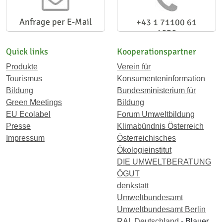
Anfrage per E-Mail
+43 1 71100 61
1656
Quick links
Kooperationspartner
Produkte
Verein für
Tourismus
Konsumenteninformation
Bildung
Bundesministerium für
Green Meetings
Bildung
EU Ecolabel
Forum Umweltbildung
Presse
Klimabündnis Österreich
Impressum
Österreichisches
Ökologieinstitut
DIE UMWELTBERATUNG
ÖGUT
denkstatt
Umweltbundesamt
Umweltbundesamt Berlin
RAL Deutschland
- Blauer