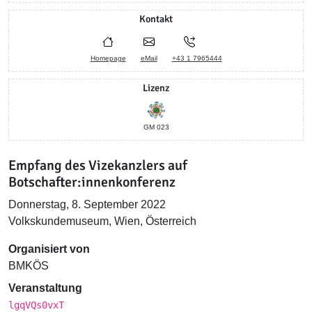
Kontakt
Homepage
eMail
+43 1 7965444
Lizenz
GM 023
Empfang des Vizekanzlers auf
Botschafter:innenkonferenz
Donnerstag, 8. September 2022
Volkskundemuseum, Wien, Österreich
Organisiert von
BMKÖS
Veranstaltung
lgqVQs0vxT