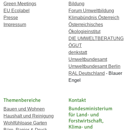
Green Meetings
Bildung
EU Ecolabel
Forum Umweltbildung
Presse
Klimabündnis Österreich
Impressum
Österreichisches
Ökologieinstitut
DIE UMWELTBERATUNG
ÖGUT
denkstatt
Umweltbundesamt
Umweltbundesamt Berlin
RAL Deutschland
- Blauer
Engel
Themenbereiche
Kontakt
Bundesministerium
Bauen und Wohnen
für Land- und
Haushalt und Reinigung
Forstwirtschaft,
Wohlfühloase Garten
Klima- und
Büro, Papier & Druck