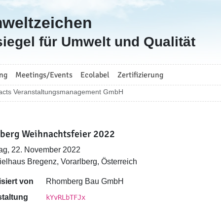
mweltzeichen
iegel für Umwelt und Qualität
ng
Meetings/Events
Ecolabel
Zertifizierung
)acts Veranstaltungsmanagement GmbH
erg Weihnachtsfeier 2022
ag, 22. November 2022
ielhaus Bregenz, Vorarlberg, Österreich
siert von
Rhomberg Bau GmbH
taltung
kYvRLbTFJx