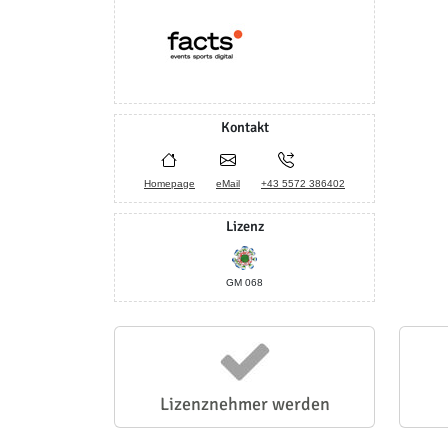
Kontakt
Homepage
eMail
+43 5572 386402
Lizenz
GM 068
Lizenznehmer werden