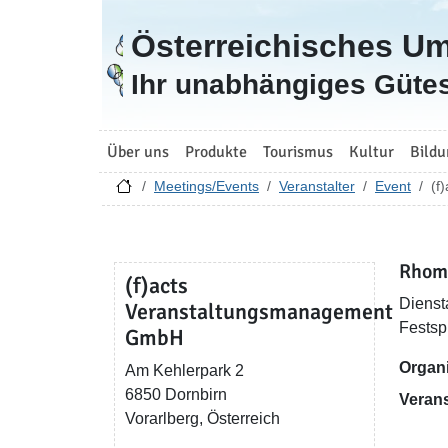
Österreichisches U
Zur Startseite
Ihr unabhängiges Gütes
Über uns
Produkte
Tourismus
Kultur
Bildu
Meetings/Events
Veranstalter
Event
(f
Rhomb
(f)acts
Dienst
Veranstaltungsmanagement
Festsp
GmbH
Organi
Am Kehlerpark 2
6850 Dornbirn
Verans
Vorarlberg, Österreich