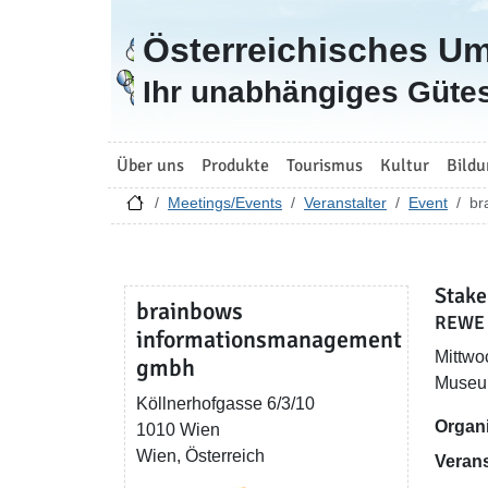
Österreichisches U
Zur Startseite
Ihr unabhängiges Gütes
Über uns
Produkte
Tourismus
Kultur
Bildu
Meetings/Events
Veranstalter
Event
br
Stake
brainbows
REWE 
informationsmanagement
Mittwo
gmbh
Museum
Köllnerhofgasse 6/3/10
Organi
1010 Wien
Wien, Österreich
Verans