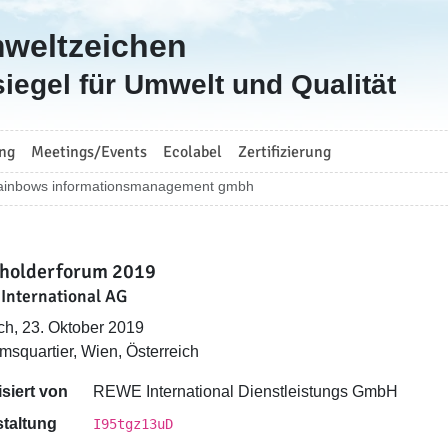
mweltzeichen
iegel für Umwelt und Qualität
ng
Meetings/Events
Ecolabel
Zertifizierung
ainbows informationsmanagement gmbh
holderforum 2019
International AG
ch, 23. Oktober 2019
squartier, Wien, Österreich
siert von
REWE International Dienstleistungs GmbH
taltung
I95tgz13uD