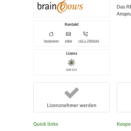
Das RE
Anspru
Kontakt
Homepage
eMail
+43 1 7965444
Lizenz
GM 023
Lizenznehmer werden
Quick links
Koope