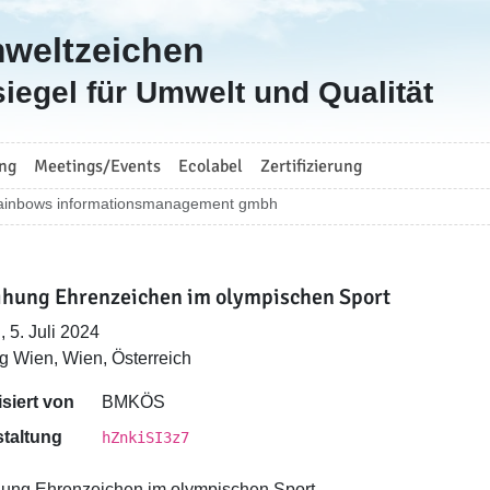
mweltzeichen
iegel für Umwelt und Qualität
ng
Meetings/Events
Ecolabel
Zertifizierung
ainbows informationsmanagement gmbh
ihung Ehrenzeichen im olympischen Sport
, 5. Juli 2024
g Wien, Wien, Österreich
siert von
BMKÖS
taltung
hZnkiSI3z7
hung Ehrenzeichen im olympischen Sport