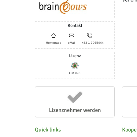
Kontakt
Homepage
eMail
+43 1 7965444
Lizenz
GM 023
Lizenznehmer werden
Quick links
Koope