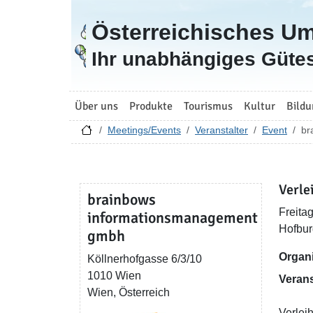
Österreichisches U
Zur Startseite
Ihr unabhängiges Gütes
Über uns
Produkte
Tourismus
Kultur
Bildu
Meetings/Events
Veranstalter
Event
br
Verle
brainbows
Freitag
informationsmanagement
Hofbur
gmbh
Organi
Köllnerhofgasse 6/3/10
1010 Wien
Verans
Wien, Österreich
Verlei