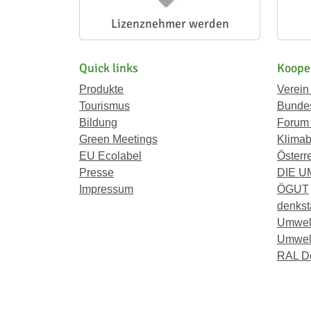
Lizenznehmer werden
Quick links
Koope
Produkte
Verein
Tourismus
Bundes
Bildung
Forum
Green Meetings
Klimab
EU Ecolabel
Österr
Presse
DIE 
Impressum
ÖGUT
denkst
Umwel
Umwelt
RAL D