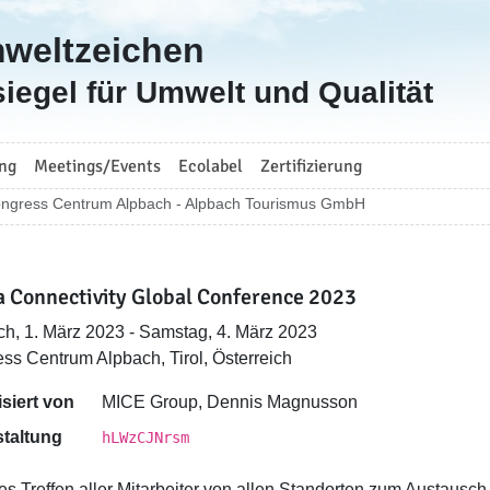
mweltzeichen
iegel für Umwelt und Qualität
ng
Meetings/Events
Ecolabel
Zertifizierung
ngress Centrum Alpbach - Alpbach Tourismus GmbH
 Connectivity Global Conference 2023
ch, 1. März 2023 - Samstag, 4. März 2023
ss Centrum Alpbach, Tirol, Österreich
siert von
MICE Group, Dennis Magnusson
taltung
hLWzCJNrsm
es Treffen aller Mitarbeiter von allen Standorten zum Austausch