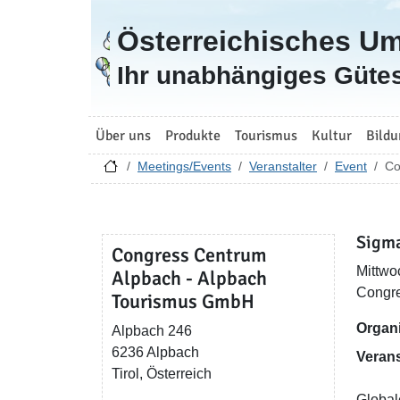
Österreichisches U
Zur Startseite
Ihr unabhängiges Gütes
Über uns
Produkte
Tourismus
Kultur
Bildu
Meetings/Events
Veranstalter
Event
Co
Sigma
Congress Centrum
Mittwo
Alpbach - Alpbach
Congre
Tourismus GmbH
Organi
Alpbach 246
6236 Alpbach
Verans
Tirol, Österreich
Global