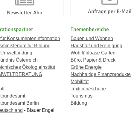
Anfrage per E-Mail
Newsletter Abo
rationspartner
Themenbereiche
 für Konsumenteninformation
Bauen und Wohnen
ministerium für Bildung
Haushalt und Reinigung
 Umweltbildung
Wohlfühloase Garten
ündnis Österreich
Büro, Papier & Druck
eichisches Ökologieinstitut
Grüne Energie
UMWELTBERATUNG
Nachhaltige Finanzprodukte
Mobilität
att
Textilien/Schuhe
tbundesamt
Tourismus
bundesamt Berlin
Bildung
eutschland
- Blauer Engel