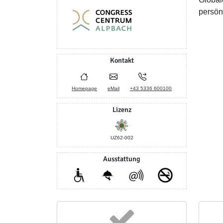
persön
Kontakt
Homepage
eMail
+43 5336 600100
Lizenz
UZ62-002
Ausstattung