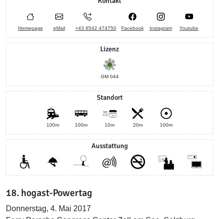
Kontakt
Homepage
eMail
+43 6542 474750
Facebook
Instagram
Youtube
Lizenz
GM 044
Standort
100m
100m
10m
20m
100m
Ausstattung
18. hogast-Powertag
Donnerstag, 4. Mai 2017