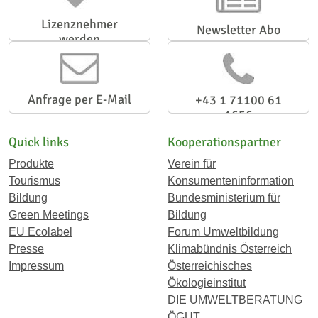
Lizenznehmer
Newsletter Abo
werden
Anfrage per E-Mail
+43 1 71100 61
1656
Quick links
Kooperationspartner
Produkte
Verein für
Tourismus
Konsumenteninformation
Bildung
Bundesministerium für
Green Meetings
Bildung
EU Ecolabel
Forum Umweltbildung
Presse
Klimabündnis Österreich
Impressum
Österreichisches
Ökologieinstitut
DIE UMWELTBERATUNG
ÖGUT