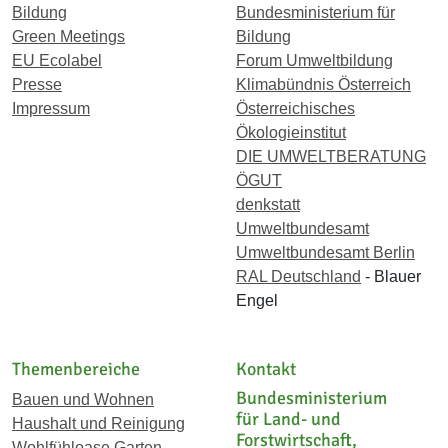
Bildung
Bundesministerium für
Green Meetings
Bildung
EU Ecolabel
Forum Umweltbildung
Presse
Klimabündnis Österreich
Impressum
Österreichisches
Ökologieinstitut
DIE UMWELTBERATUNG
ÖGUT
denkstatt
Umweltbundesamt
Umweltbundesamt Berlin
RAL Deutschland
- Blauer
Engel
Themenbereiche
Kontakt
Bundesministerium
Bauen und Wohnen
für Land- und
Haushalt und Reinigung
Forstwirtschaft,
Wohlfühloase Garten