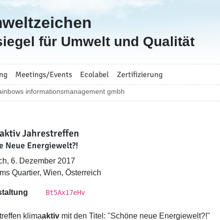
mweltzeichen
iegel für Umwelt und Qualität
ng
Meetings/Events
Ecolabel
Zertifizierung
ainbows informationsmanagement gmbh
aktiv Jahrestreffen
e Neue Energiewelt?!
ch, 6. Dezember 2017
s Quartier, Wien, Österreich
taltung
Bt5Ax17eHv
treffen klima
aktiv
mit den Titel: "Schöne neue Energiewelt?!"