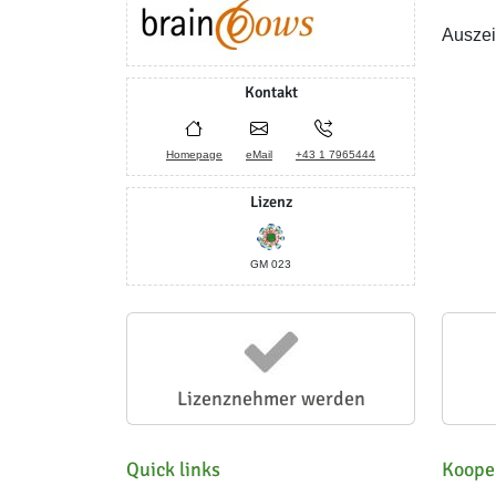
Auszei
Kontakt
Homepage
eMail
+43 1 7965444
Lizenz
GM 023
Lizenznehmer werden
Quick links
Koope