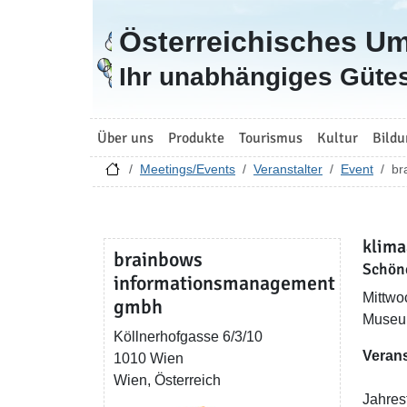
Österreichisches U
Zur Startseite
Ihr unabhängiges Gütes
Über uns
Produkte
Tourismus
Kultur
Bildu
Meetings/Events
Veranstalter
Event
br
klima
brainbows
Schön
informationsmanagement
Mittwo
gmbh
Museum
Köllnerhofgasse 6/3/10
Verans
1010 Wien
Wien, Österreich
Jahres