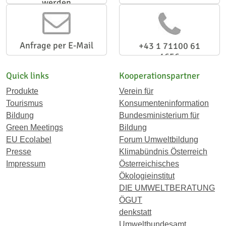
werden
Anfrage per E-Mail
+43 1 71100 61
1656
Quick links
Kooperationspartner
Produkte
Verein für
Tourismus
Konsumenteninformation
Bildung
Bundesministerium für
Green Meetings
Bildung
EU Ecolabel
Forum Umweltbildung
Presse
Klimabündnis Österreich
Impressum
Österreichisches
Ökologieinstitut
DIE UMWELTBERATUNG
ÖGUT
denkstatt
Umweltbundesamt