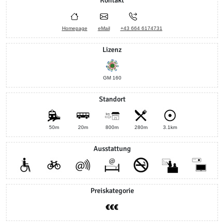
Kontakt
Homepage
eMail
+43 664 6174731
Lizenz
GM 160
Standort
50m
20m
800m
280m
3.1km
Ausstattung
Preiskategorie