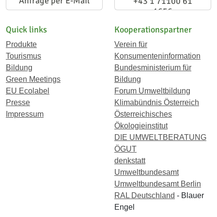
Anfrage per E-Mail
+43 1 71100 61
1656
Quick links
Kooperationspartner
Produkte
Verein für
Tourismus
Konsumenteninformation
Bildung
Bundesministerium für
Green Meetings
Bildung
EU Ecolabel
Forum Umweltbildung
Presse
Klimabündnis Österreich
Impressum
Österreichisches
Ökologieinstitut
DIE UMWELTBERATUNG
ÖGUT
denkstatt
Umweltbundesamt
Umweltbundesamt Berlin
RAL Deutschland
- Blauer
Engel