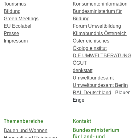
Tourismus
Konsumenteninformation
Bildung
Bundesministerium für
Green Meetings
Bildung
EU Ecolabel
Forum Umweltbildung
Presse
Klimabündnis Österreich
Impressum
Österreichisches
Ökologieinstitut
DIE UMWELTBERATUNG
ÖGUT
denkstatt
Umweltbundesamt
Umweltbundesamt Berlin
RAL Deutschland
- Blauer
Engel
Themenbereiche
Kontakt
Bundesministerium
Bauen und Wohnen
für Land- und
Haushalt und Reinigung