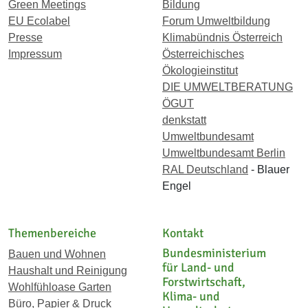
Green Meetings
Bildung
EU Ecolabel
Forum Umweltbildung
Presse
Klimabündnis Österreich
Impressum
Österreichisches
Ökologieinstitut
DIE UMWELTBERATUNG
ÖGUT
denkstatt
Umweltbundesamt
Umweltbundesamt Berlin
RAL Deutschland
- Blauer
Engel
Themenbereiche
Kontakt
Bundesministerium
Bauen und Wohnen
für Land- und
Haushalt und Reinigung
Forstwirtschaft,
Wohlfühloase Garten
Klima- und
Büro, Papier & Druck