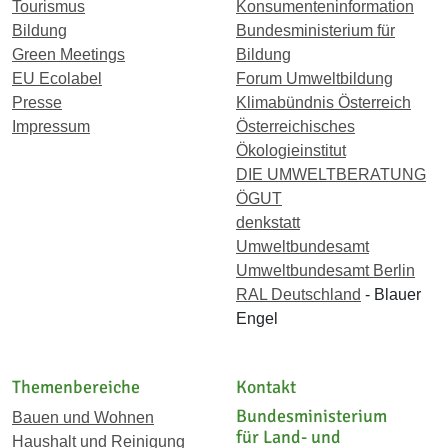
Tourismus
Konsumenteninformation
Bildung
Bundesministerium für
Green Meetings
Bildung
EU Ecolabel
Forum Umweltbildung
Presse
Klimabündnis Österreich
Impressum
Österreichisches
Ökologieinstitut
DIE UMWELTBERATUNG
ÖGUT
denkstatt
Umweltbundesamt
Umweltbundesamt Berlin
RAL Deutschland
- Blauer
Engel
Themenbereiche
Kontakt
Bundesministerium
Bauen und Wohnen
für Land- und
Haushalt und Reinigung