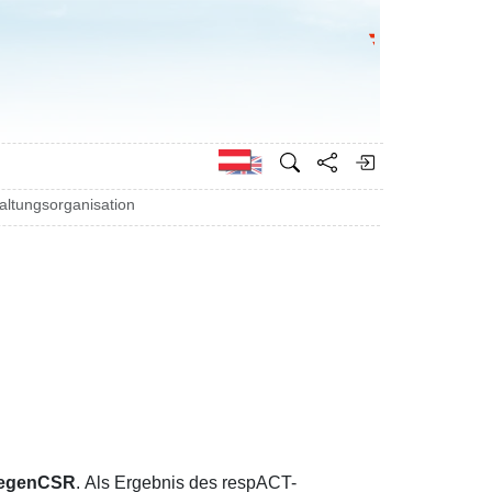
Bundesministeri
Englisch
ltungsorganisation
egenCSR
. Als Ergebnis des respACT-