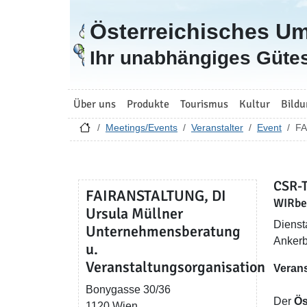
Österreichisches U
Zur Startseite
Ihr unabhängiges Gütes
Über uns
Produkte
Tourismus
Kultur
Bildu
Meetings/Events
Veranstalter
Event
FA
CSR-T
FAIRANSTALTUNG, DI
WIRb
Ursula Müllner
Dienst
Unternehmensberatung
Ankerb
u.
Veranstaltungsorganisation
Verans
Bonygasse 30/36
Der
Ös
1120 Wien