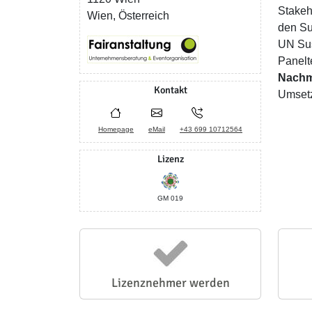
Stakeh
Wien, Österreich
den Su
UN Sus
Panelt
Nachm
Kontakt
Umsetz
Homepage
eMail
+43 699 10712564
Lizenz
GM 019
Lizenznehmer werden