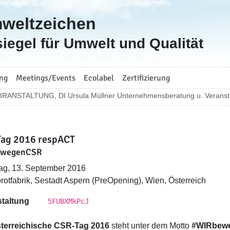
mweltzeichen
iegel für Umwelt und Qualität
ng
Meetings/Events
Ecolabel
Zertifizierung
IRANSTALTUNG, DI Ursula Müllner Unternehmensberatung u. Veransta
ag 2016 respACT
ewegenCSR
ag, 13. September 2016
rotfabrik, Sestadt Aspern (PreOpening), Wien, Österreich
taltung
5FUBXMkPcJ
terreichische
CSR-Tag 2016
steht unter dem Motto
#WIRbew