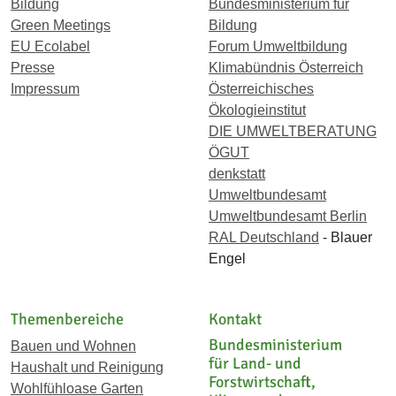
Bildung
Bundesministerium für
Green Meetings
Bildung
EU Ecolabel
Forum Umweltbildung
Presse
Klimabündnis Österreich
Impressum
Österreichisches
Ökologieinstitut
DIE UMWELTBERATUNG
ÖGUT
denkstatt
Umweltbundesamt
Umweltbundesamt Berlin
RAL Deutschland
- Blauer
Engel
Themenbereiche
Kontakt
Bundesministerium
Bauen und Wohnen
für Land- und
Haushalt und Reinigung
Forstwirtschaft,
Wohlfühloase Garten