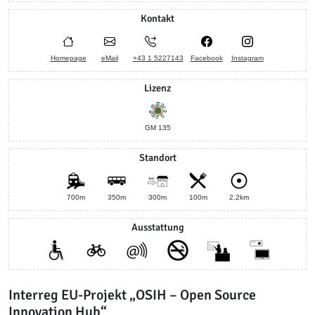
Kontakt
Homepage
eMail
+43 1 5227143
Facebook
Instagram
Lizenz
GM 135
Standort
700m
350m
300m
100m
2.2km
Ausstattung
Interreg EU-Projekt „OSIH – Open Source
Innovation Hub“