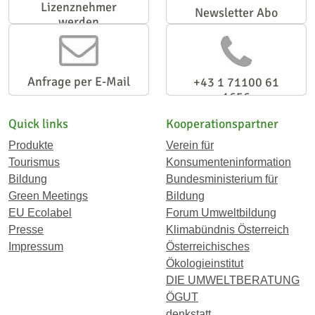
Lizenznehmer
Newsletter Abo
werden
Anfrage per E-Mail
+43 1 71100 61
1656
Quick links
Kooperationspartner
Produkte
Verein für
Tourismus
Konsumenteninformation
Bildung
Bundesministerium für
Green Meetings
Bildung
EU Ecolabel
Forum Umweltbildung
Presse
Klimabündnis Österreich
Impressum
Österreichisches
Ökologieinstitut
DIE UMWELTBERATUNG
ÖGUT
denkstatt