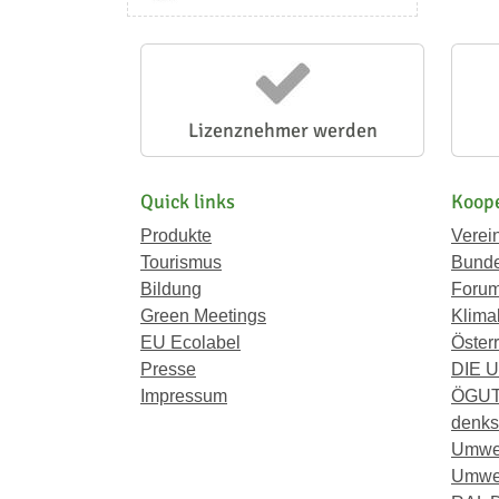
Lizenznehmer werden
Quick links
Koope
Produkte
Verei
Tourismus
Bunde
Bildung
Forum
Green Meetings
Klima
EU Ecolabel
Österr
Presse
DIE 
Impressum
ÖGU
denkst
Umwe
Umwel