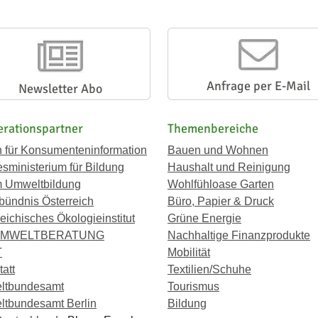
Anfrage per E-Mail
Newsletter Abo
rationspartner
Themenbereiche
n für Konsumenteninformation
Bauen und Wohnen
sministerium für Bildung
Haushalt und Reinigung
 Umweltbildung
Wohlfühloase Garten
bündnis Österreich
Büro, Papier & Druck
eichisches Ökologieinstitut
Grüne Energie
UMWELTBERATUNG
Nachhaltige Finanzprodukte
T
Mobilität
att
Textilien/Schuhe
ltbundesamt
Tourismus
tbundesamt Berlin
Bildung