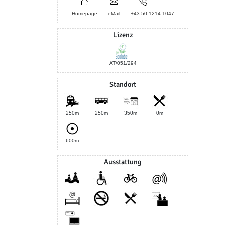
Homepage
eMail
+43 50 1214 1047
Lizenz
AT/051/294
Standort
250m
250m
350m
0m
600m
Ausstattung