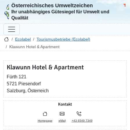
Österreichisches Umweltzeichen
Zur Startseite
Bun
Ihr unabhängiges Gütesiegel für Umwelt und
Qualität
Ecolabel
Tourismusbetriebe (Ecolabel)
Klawunn Hotel & Apartment
Klawunn Hotel & Apartment
Fürth 121
5721 Piesendorf
Salzburg, Österreich
Kontakt
Homepage
eMail
+43 6549 7349