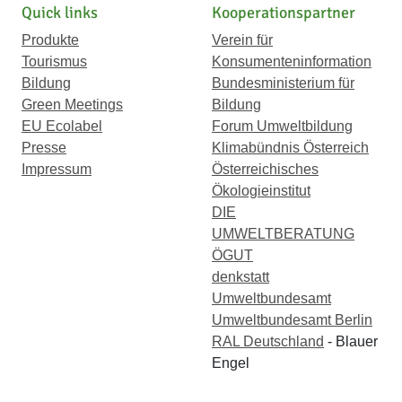
Quick links
Kooperationspartner
Produkte
Verein für
Tourismus
Konsumenteninformation
Bildung
Bundesministerium für
Green Meetings
Bildung
EU Ecolabel
Forum Umweltbildung
Presse
Klimabündnis Österreich
Impressum
Österreichisches
Ökologieinstitut
DIE
UMWELTBERATUNG
ÖGUT
denkstatt
Umweltbundesamt
Umweltbundesamt Berlin
RAL Deutschland
- Blauer
Engel