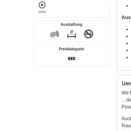
200m
Aus
Ausstattung
Preiskategorie
Umw
Wir 
…das
Posi
Auch
Raum