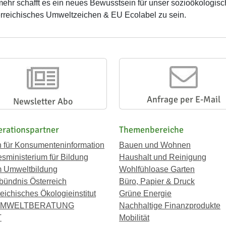
mehr schafft es ein neues Bewusstsein für unser sozioökologisch
rreichisches Umweltzeichen & EU Ecolabel zu sein.
Anfrage per E-Mail
Newsletter Abo
rationspartner
Themenbereiche
n für Konsumenteninformation
Bauen und Wohnen
sministerium für Bildung
Haushalt und Reinigung
 Umweltbildung
Wohlfühloase Garten
bündnis Österreich
Büro, Papier & Druck
eichisches Ökologieinstitut
Grüne Energie
UMWELTBERATUNG
Nachhaltige Finanzprodukte
T
Mobilität