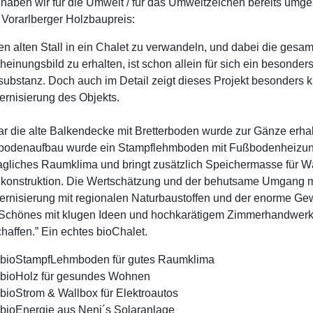
haben wir für die Umwelt / für das Umweltzeichen bereits umges
 Vorarlberger Holzbaupreis:
en alten Stall in ein Chalet zu verwandeln, und dabei die ges
heinungsbild zu erhalten, ist schon allein für sich ein besonde
ubstanz. Doch auch im Detail zeigt dieses Projekt besonders 
rnisierung des Objekts.
r die alte Balkendecke mit Bretterboden wurde zur Gänze erhal
odenaufbau wurde ein Stampflehmboden mit Fußbodenheizung e
gliches Raumklima und bringt zusätzlich Speichermasse für Wä
konstruktion. Die Wertschätzung und der behutsame Umgang 
rnisierung mit regionalen Naturbaustoffen und der enorme Ge
 Schönes mit klugen Ideen und hochkarätigem Zimmerhandwerk 
haffen.” Ein echtes bioChalet.
bioStampfLehmboden für gutes Raumklima
bioHolz für gesundes Wohnen
bioStrom & Wallbox für Elektroautos
bioEnergie aus Neni´s Solaranlage