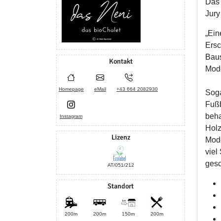
Das 
Jury
„Ein
Ersc
Baus
Kontakt
Mode
Homepage
eMail
+43 664 2082930
Soga
Fußb
beha
Instagram
Holz
Lizenz
Mode
viel
gesc
AT/051/212
Standort
200m
200m
150m
200m