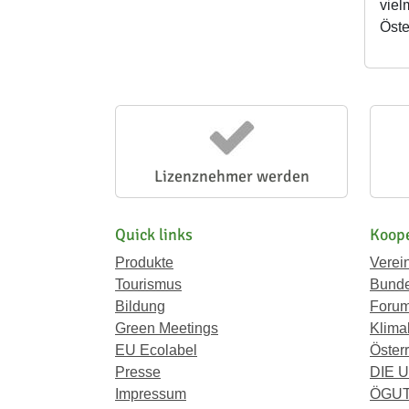
viel
Öste
Lizenznehmer werden
Quick links
Koope
Produkte
Verei
Tourismus
Bunde
Bildung
Forum
Green Meetings
Klima
EU Ecolabel
Österr
Presse
DIE 
Impressum
ÖGU