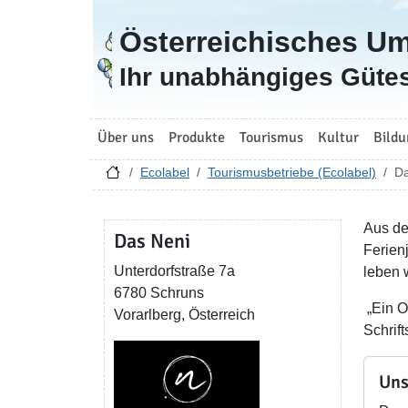
Österreichisches U
Zur Startseite
Ihr unabhängiges Gütes
Über uns
Produkte
Tourismus
Kultur
Bildu
Ecolabel
Tourismusbetriebe (Ecolabel)
Da
Aus de
Das Neni
Ferien
Unterdorfstraße 7a
leben 
6780 Schruns
„Ein O
Vorarlberg, Österreich
Schrift
Uns