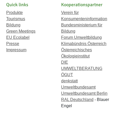
Quick links
Kooperationspartner
Produkte
Verein für
Tourismus
Konsumenteninformation
Bildung
Bundesministerium für
Green Meetings
Bildung
EU Ecolabel
Forum Umweltbildung
Presse
Klimabündnis Österreich
Impressum
Österreichisches
Ökologieinstitut
DIE
UMWELTBERATUNG
ÖGUT
denkstatt
Umweltbundesamt
Umweltbundesamt Berlin
RAL Deutschland
- Blauer
Engel