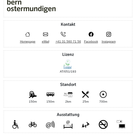
Kontakt
Homepage
eMail
+41 31 560 71 56
Facebook
Instagram
Lizenz
AT/051/193
Standort
150m
150m
2km
25m
700m
Ausstattung