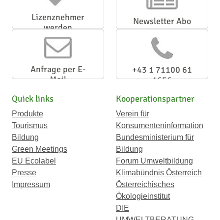
Lizenznehmer
Newsletter Abo
werden
Anfrage per E-
+43 1 71100 61
Mail
1656
Quick links
Kooperationspartner
Produkte
Verein für
Tourismus
Konsumenteninformation
Bildung
Bundesministerium für
Green Meetings
Bildung
EU Ecolabel
Forum Umweltbildung
Presse
Klimabündnis Österreich
Impressum
Österreichisches
Ökologieinstitut
DIE
UMWELTBERATUNG