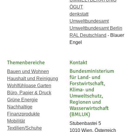
ÖGUT
denkstatt
Umweltbundesamt
Umweltbundesamt Berlin
RAL Deutschland
- Blauer
Engel
Themenbereiche
Kontakt
Bundesministerium
Bauen und Wohnen
für Land- und
Haushalt und Reinigung
Forstwirtschaft,
Wohlfühloase Garten
Klima- und
Büro, Papier & Druck
Umweltschutz,
Grüne Energie
Regionen und
Nachhaltige
Wasserwirtschaft
(BMLUK)
Finanzprodukte
Mobilität
Stubenbastei 5
Textilien/Schuhe
1010 Wien, Österreich