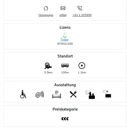
Homepage
eMail
+43 1 205990
Lizenz
AT/051/168
Standort
3.5km
100m
1.1km
Ausstattung
Preiskategorie