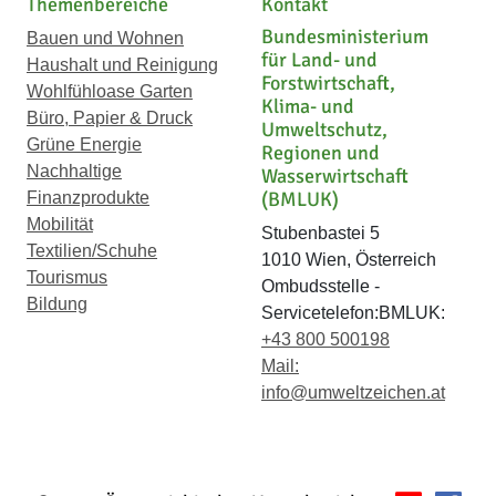
Themenbereiche
Kontakt
Bundesministerium
Bauen und Wohnen
für Land- und
Haushalt und Reinigung
Forstwirtschaft,
Wohlfühloase Garten
Klima- und
Büro, Papier & Druck
Umweltschutz,
Grüne Energie
Regionen und
Nachhaltige
Wasserwirtschaft
(BMLUK)
Finanzprodukte
Mobilität
Stubenbastei 5
Textilien/Schuhe
1010 Wien, Österreich
Tourismus
Ombudsstelle -
Bildung
Servicetelefon:BMLUK:
+43 800 500198
Mail:
info@umweltzeichen.at