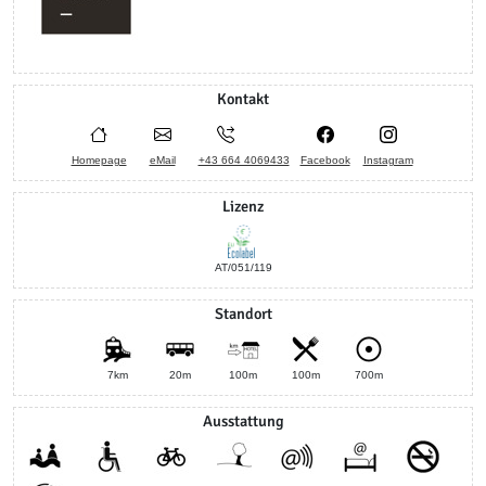
Kontakt
Homepage
eMail
+43 664 4069433
Facebook
Instagram
Lizenz
AT/051/119
Standort
7km
20m
100m
100m
700m
Ausstattung