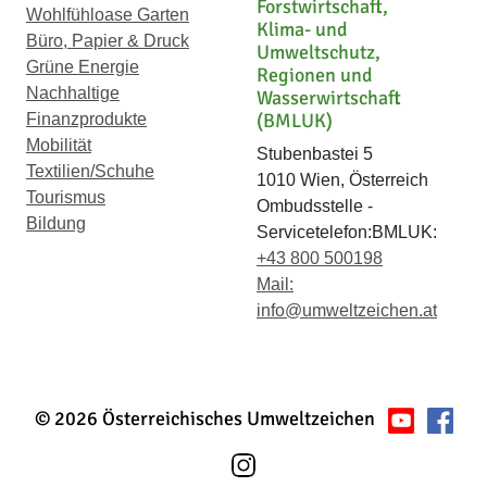
Forstwirtschaft,
Wohlfühloase Garten
Klima- und
Büro, Papier & Druck
Umweltschutz,
Grüne Energie
Regionen und
Nachhaltige
Wasserwirtschaft
(BMLUK)
Finanzprodukte
Mobilität
Stubenbastei 5
Textilien/Schuhe
1010 Wien, Österreich
Tourismus
Ombudsstelle -
Bildung
Servicetelefon:BMLUK:
+43 800 500198
Mail:
info@umweltzeichen.at
© 2026 Österreichisches Umweltzeichen