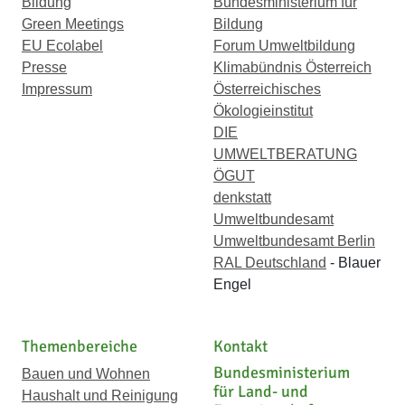
Bildung
Bundesministerium für
Green Meetings
Bildung
EU Ecolabel
Forum Umweltbildung
Presse
Klimabündnis Österreich
Impressum
Österreichisches
Ökologieinstitut
DIE
UMWELTBERATUNG
ÖGUT
denkstatt
Umweltbundesamt
Umweltbundesamt Berlin
RAL Deutschland
- Blauer
Engel
Themenbereiche
Kontakt
Bundesministerium
Bauen und Wohnen
für Land- und
Haushalt und Reinigung