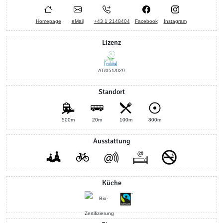
Homepage
eMail
+43 1 2148404
Facebook
Instagram
Lizenz
AT/051/029
Standort
500m
20m
100m
800m
Ausstattung
Küche