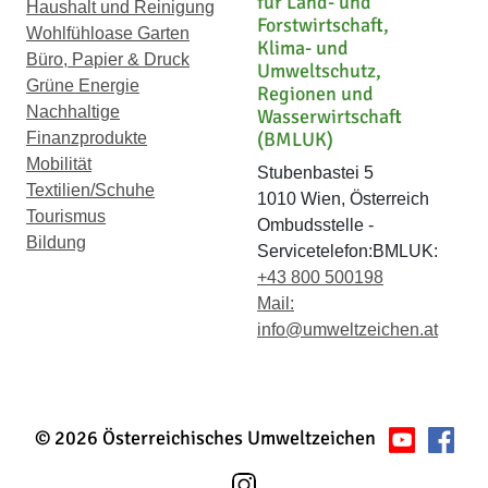
für Land- und
Haushalt und Reinigung
Forstwirtschaft,
Wohlfühloase Garten
Klima- und
Büro, Papier & Druck
Umweltschutz,
Grüne Energie
Regionen und
Nachhaltige
Wasserwirtschaft
(BMLUK)
Finanzprodukte
Mobilität
Stubenbastei 5
Textilien/Schuhe
1010 Wien, Österreich
Tourismus
Ombudsstelle -
Bildung
Servicetelefon:BMLUK:
+43 800 500198
Mail:
info@umweltzeichen.at
© 2026 Österreichisches Umweltzeichen