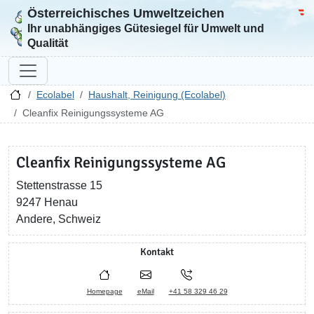
Österreichisches Umweltzeichen
Zur Startseite
Bun
Ihr unabhängiges Gütesiegel für Umwelt und
Qualität
Ecolabel
Haushalt, Reinigung (Ecolabel)
Cleanfix Reinigungssysteme AG
Cleanfix Reinigungssysteme AG
Stettenstrasse 15
9247 Henau
Andere, Schweiz
Kontakt
Homepage
eMail
+41 58 329 46 29