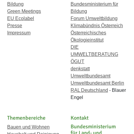
Bildung
Bundesministerium für
Green Meetings
Bildung
EU Ecolabel
Forum Umweltbildung
Presse
Klimabündnis Österreich
Impressum
Österreichisches
Ökologieinstitut
DIE
UMWELTBERATUNG
ÖGUT
denkstatt
Umweltbundesamt
Umweltbundesamt Berlin
RAL Deutschland
- Blauer
Engel
Themenbereiche
Kontakt
Bundesministerium
Bauen und Wohnen
für Land- und