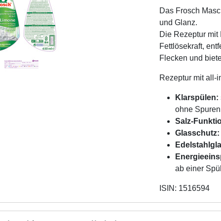
Das Frosch Masch
und Glanz.
Die Rezeptur mit 
Fettlösekraft, ent
Flecken und biet
Rezeptur mit all-
Klarspülen:
ohne Spuren
Salz-Funkti
Glasschutz:
Edelstahlgl
Energieeins
ab einer Spü
ISIN: 1516594