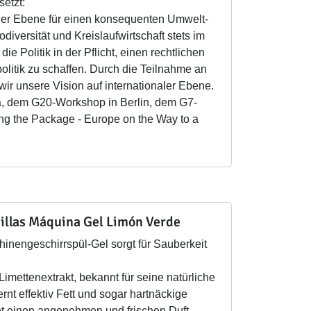
etzt:
cher Ebene für einen konsequenten Umwelt-
diversität und Kreislaufwirtschaft stets im
 Politik in der Pflicht, einen rechtlichen
litik zu schaffen. Durch die Teilnahme an
ir unsere Vision auf internationaler Ebene.
a, dem G20-Workshop in Berlin, dem G7-
g the Package - Europe on the Way to a
jillas Máquina Gel Limón Verde
inengeschirrspül-Gel sorgt für Sauberkeit
Limettenextrakt, bekannt für seine natürliche
fernt effektiv Fett und sogar hartnäckige
et einen angenehmen und frischen Duft.