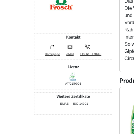
Das 
Die 
und 
Vord
Rahm
Kontakt
inte
So w
Gipf
Homepage
eMail
+49 6131 9640
Circ
Lizenz
Prod
AT/015/003
Weitere Zertifikate
EMAS
ISO 14001