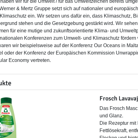
haben wir für die Umwelt / für das Umweltzeichen bereits umges
Werner & Mertz Gruppe setzt sich auf nationaler und europäis
Klimaschutz ein. Wir setzen uns dafür ein, dass Klimaschutz, Bio
ergrund stehen und die Gesetzgebung gestärkt wird. Wir sehen die
en für eine mutige und zukunftsorientierte Klima- und Umweltpo
rnationalen Konferenzen zum Umwelt- und Klimaschutz fördern w
aren wir beispielsweise auf der Konferenz Our Oceans in Malt
el oder der Konferenz der Europäischen Kommission Unwrappin
ular Economy vertreten.
ukte
Frosch Lavava
Das Frosch Masch
und Glanz.
Die Rezeptur mit 
Fettlösekraft, ent
Flecken und biet