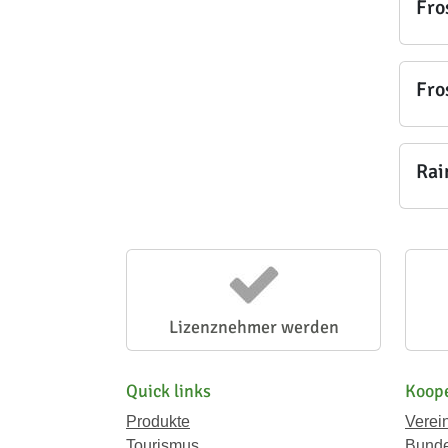
Fro
Fro
Rai
Lizenznehmer werden
Quick links
Koope
Produkte
Verei
Tourismus
Bunde