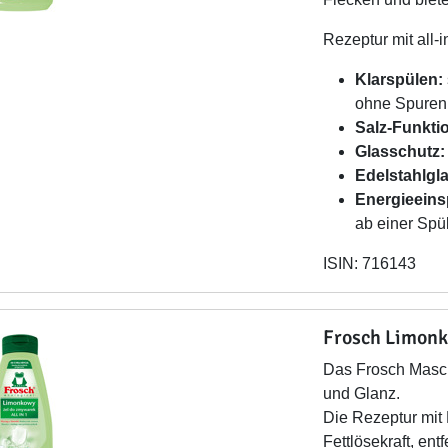
Rezeptur mit all-
Klarspülen:
ohne Spuren
Salz-Funkti
Glasschutz:
Edelstahlgl
Energieeins
ab einer Spü
ISIN: 716143
Frosch Limon
Das Frosch Masch
und Glanz.
Die Rezeptur mit 
Fettlösekraft, ent