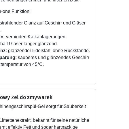
in-one Funktion:
strahlender Glanz auf Geschirr und Gläser
.
on:
verhindert Kalkablagerungen.
hält Gläser länger glänzend.
anz:
glänzender Edelstahl ohne Rückstände.
parung:
sauberes und glänzendes Geschirr
ltemperatur von 45°C.
kowy żel do zmywarek
inengeschirrspül-Gel sorgt für Sauberkeit
Limettenextrakt, bekannt für seine natürliche
fernt effektiv Fett und sogar hartnäckige