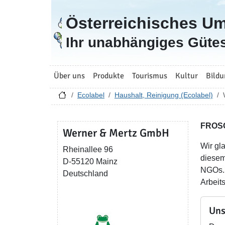
Österreichisches U
Zur Startseite
Ihr unabhängiges Gütes
Über uns
Produkte
Tourismus
Kultur
Bildu
Ecolabel
Haushalt, Reinigung (Ecolabel)
FROS
Werner & Mertz GmbH
Wir gl
Rheinallee 96
diesem
D-55120 Mainz
NGOs. 
Deutschland
Arbeit
Uns