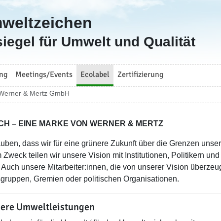
mweltzeichen
iegel für Umwelt und Qualität
ng
Meetings/Events
Ecolabel
Zertifizierung
Werner & Mertz GmbH
CH – EINE MARKE VON WERNER & MERTZ
auben, dass wir für eine grünere Zukunft über die Grenzen un
 Zweck teilen wir unsere Vision mit Institutionen, Politikern un
Auch unsere Mitarbeiter:innen, die von unserer Vision überzeug
sgruppen, Gremien oder politischen Organisationen.
ere Umweltleistungen