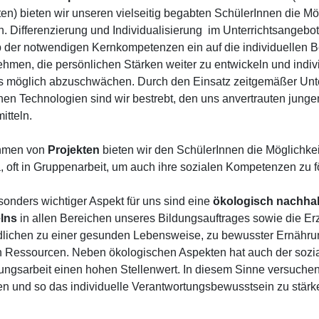
ten) bieten wir unseren vielseitig begabten SchülerInnen die Mög
n. Differenzierung und Individualisierung im Unterrichtsangeb
 der notwendigen Kernkompetenzen ein auf die individuellen B
hmen, die persönlichen Stärken weiter zu entwickeln und indi
ls möglich abzuschwächen. Durch den Einsatz zeitgemäßer Unt
en Technologien sind wir bestrebt, den uns anvertrauten jung
itteln.
hmen von
Projekten
bieten wir den SchülerInnen die Möglichke
 oft in Gruppenarbeit, um auch ihre sozialen Kompetenzen zu f
sonders wichtiger Aspekt für uns sind eine
ökologisch nachhal
lns
in allen Bereichen unseres Bildungsauftrages sowie die Er
lichen zu einer gesunden Lebensweise, zu bewusster Ernähr
n Ressourcen. Neben ökologischen Aspekten hat auch der sozia
ungsarbeit einen hohen Stellenwert. In diesem Sinne versuchen
en und so das individuelle Verantwortungsbewusstsein zu stärk