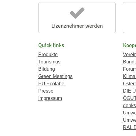
Lizenznehmer werden
Quick links
Koope
Produkte
Verei
Tourismus
Bunde
Bildung
Forum
Green Meetings
Klima
EU Ecolabel
Österr
Presse
DIE 
Impressum
ÖGU
denkst
Umwe
Umwel
RAL D