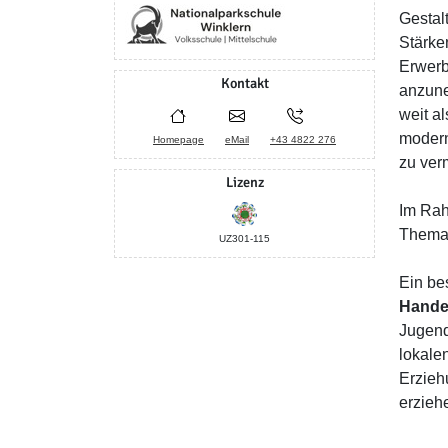
Gestal
Stärke
Erwerb
Kontakt
anzune
weit a
modern
Homepage
eMail
+43 4822 276
zu verm
Lizenz
Im Ra
Thema,
UZ301-115
Ein be
Hande
Jugend
lokale
Erzieh
erzieh