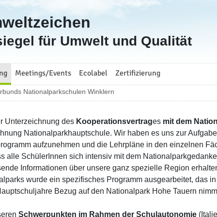
mweltzeichen
iegel für Umwelt und Qualität
ng
Meetings/Events
Ecolabel
Zertifizierung
erbunds Nationalparkschulen Winklern
er Unterzeichnung des
Kooperationsvertrag
es
mit dem Natio
hnung Nationalparkhauptschule. Wir haben es uns zur Aufgabe
rogramm aufzunehmen und die Lehrpläne in den einzelnen Fäc
ss alle SchülerInnen sich intensiv mit dem Nationalparkgedank
ende Informationen über unsere ganz spezielle Region erhalte
alparks wurde ein spezifisches Programm ausgearbeitet, das in 
Hauptschuljahre Bezug auf den Nationalpark Hohe Tauern nimm
seren
Schwerpunkten im Rahmen der Schulautonomie
(Ital