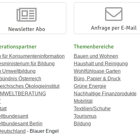
Anfrage per E-Mail
Newsletter Abo
rationspartner
Themenbereiche
n für Konsumenteninformation
Bauen und Wohnen
sministerium für Bildung
Haushalt und Reinigung
 Umweltbildung
Wohlfühloase Garten
bündnis Österreich
Büro, Papier & Druck
eichisches Ökologieinstitut
Grüne Energie
UMWELTBERATUNG
Nachhaltige Finanzprodukte
T
Mobilität
att
Textilien/Schuhe
ltbundesamt
Tourismus
tbundesamt Berlin
Bildung
eutschland
- Blauer Engel