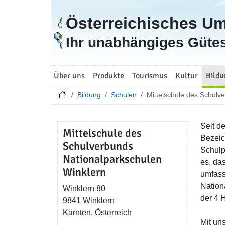
Österreichisches U
Zur Startseite
Ihr unabhängiges Gütes
Über uns
Produkte
Tourismus
Kultur
Bildu
Bildung
Schulen
Mittelschule des Schulv
Seit d
Mittelschule des
Bezeic
Schulverbunds
Schulp
Nationalparkschulen
es, da
Winklern
umfass
Nation
Winklern 80
der 4 
9841 Winklern
Kärnten, Österreich
Mit un