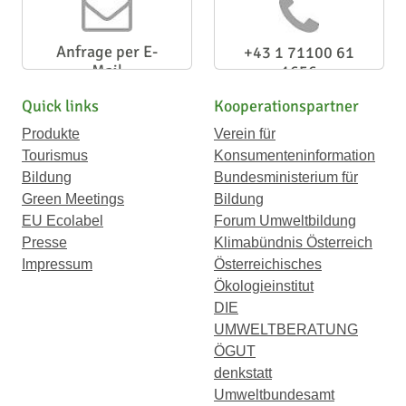
Anfrage per E-
+43 1 71100 61
Mail
1656
Quick links
Kooperationspartner
Produkte
Verein für
Tourismus
Konsumenteninformation
Bildung
Bundesministerium für
Green Meetings
Bildung
EU Ecolabel
Forum Umweltbildung
Presse
Klimabündnis Österreich
Impressum
Österreichisches
Ökologieinstitut
DIE
UMWELTBERATUNG
ÖGUT
denkstatt
Umweltbundesamt