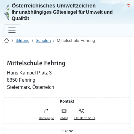
Österreichisches Umweltzeichen
Zur Startseite
Bun
Ihr unabhängiges Gütesiegel für Umwelt und
Qualität
Bildung
Schulen
Mittelschule Fehring
Mittelschule Fehring
Hans Kampel Platz 3
8350 Fehring
Steiermark, Österreich
Kontakt
Homepage
eMail
+43 3155 5131
Lizenz