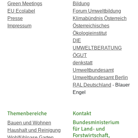
Green Meetings
Bildung
EU Ecolabel
Forum Umweltbildung
Presse
Klimabündnis Österreich
Impressum
Österreichisches
Ökologieinstitut
DIE
UMWELTBERATUNG
ÖGUT
denkstatt
Umweltbundesamt
Umweltbundesamt Berlin
RAL Deutschland
- Blauer
Engel
Themenbereiche
Kontakt
Bundesministerium
Bauen und Wohnen
für Land- und
Haushalt und Reinigung
Forstwirtschaft,
Wohlfühloase Garten