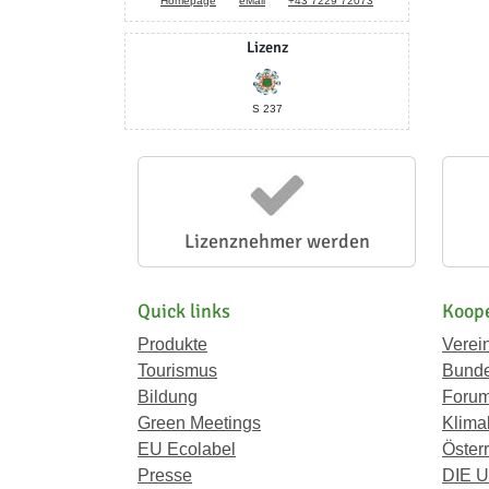
Homepage
eMail
+43 7229 72073
Lizenz
S 237
Lizenznehmer werden
Quick links
Koope
Produkte
Verei
Tourismus
Bunde
Bildung
Forum
Green Meetings
Klima
EU Ecolabel
Österr
Presse
DIE 