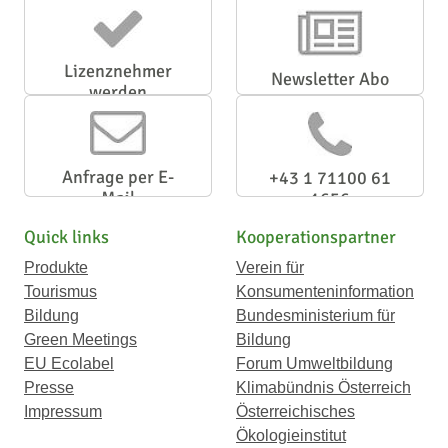
Lizenznehmer
Newsletter Abo
werden
Anfrage per E-
+43 1 71100 61
Mail
1656
Quick links
Kooperationspartner
Produkte
Verein für
Tourismus
Konsumenteninformation
Bildung
Bundesministerium für
Green Meetings
Bildung
EU Ecolabel
Forum Umweltbildung
Presse
Klimabündnis Österreich
Impressum
Österreichisches
Ökologieinstitut