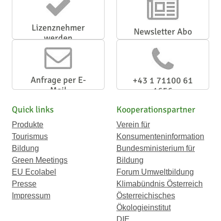
Lizenznehmer
Newsletter Abo
werden
Anfrage per E-
+43 1 71100 61
Mail
1656
Quick links
Kooperationspartner
Produkte
Verein für
Tourismus
Konsumenteninformation
Bildung
Bundesministerium für
Green Meetings
Bildung
EU Ecolabel
Forum Umweltbildung
Presse
Klimabündnis Österreich
Impressum
Österreichisches
Ökologieinstitut
DIE