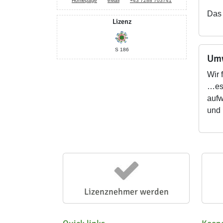
Homepage
eMail
+43 7288 703741
Das 
Lizenz
S 186
Umw
Wir 
…es 
aufw
und 
Lizenznehmer werden