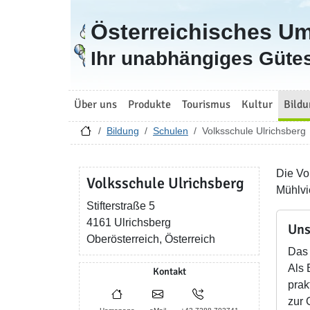
Österreichisches U
Zur Startseite
Ihr unabhängiges Gütes
Über uns
Produkte
Tourismus
Kultur
Bildu
Bildung
Schulen
Volksschule Ulrichsberg
Die Vo
Volksschule Ulrichsberg
Mühlvie
Stifterstraße 5
4161 Ulrichsberg
Uns
Oberösterreich, Österreich
Das 
Als 
Kontakt
prak
zur 